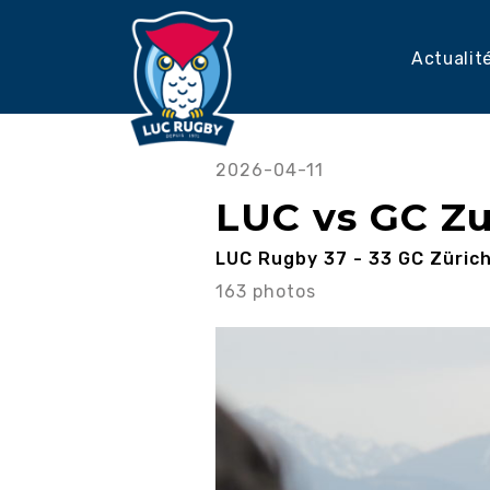
Actualit
2026-04-11
LUC vs GC Zu
LUC Rugby 37 - 33 GC Züric
163 photos