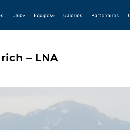
és
Club
Équipes
Galeries
Partenaires
rich – LNA
h